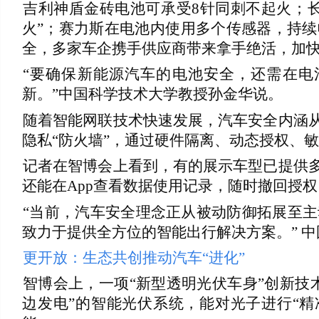
吉利神盾金砖电池可承受8针同刺不起火；长
火”；赛力斯在电池内使用多个传感器，持
全，多家车企携手供应商带来拿手绝活，加
“要确保新能源汽车的电池安全，还需在
新。”中国科学技术大学教授孙金华说。
随着智能网联技术快速发展，汽车安全内涵
隐私“防火墙”，通过硬件隔离、动态授权、
记者在智博会上看到，有的展示车型已提供
还能在App查看数据使用记录，随时撤回授
“当前，汽车安全理念正从被动防御拓展至
致力于提供全方位的智能出行解决方案。” 
更开放：生态共创推动汽车“进化”
智博会上，一项“新型透明光伏车身”创新技
边发电”的智能光伏系统，能对光子进行“精